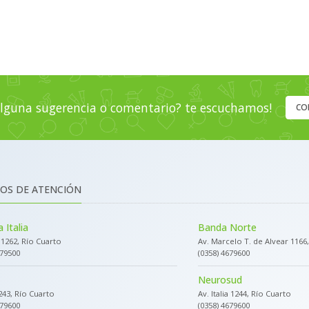
lguna sugerencia o comentario? te escuchamos!
CO
OS DE ATENCIÓN
 Italia
Banda Norte
a 1262, Río Cuarto
Av. Marcelo T. de Alvear 1166
679500
(0358) 4679600
Neurosud
243, Río Cuarto
Av. Italia 1244, Río Cuarto
679600
(0358) 4679600