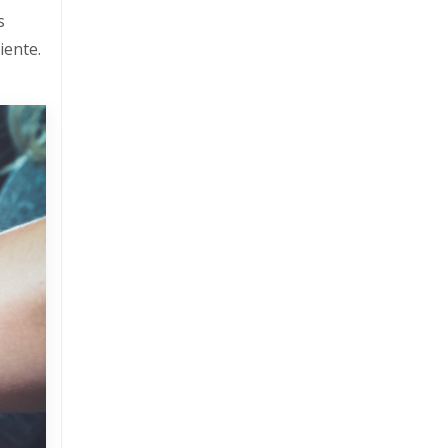
s
iente.