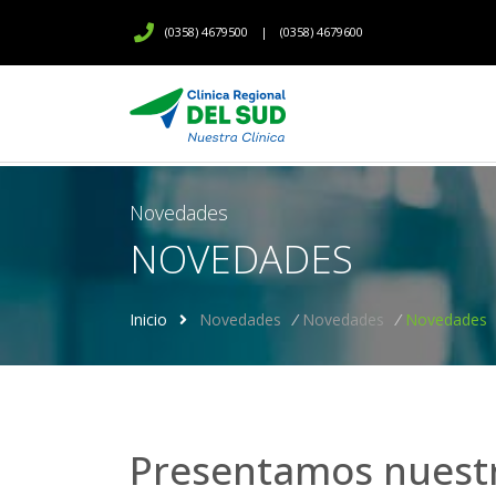
(0358) 4679500
|
(0358) 4679600
Novedades
NOVEDADES
Inicio
Novedades
/
Novedades
/
Novedades
Presentamos nuestr