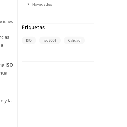
Novedades
aciones
Etiquetas
ncias
ISO
iso9001
Calidad
la
rma
ISO
inua
e y la