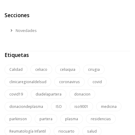
Secciones
Novedades
Etiquetas
Calidad
celiaco
celiaquia
cirugia
clinicaregionaldelsud
coronavirus
covid
covid19
diadelapartera
donacion
donaciondeplasma
ISO
iso9001
medicina
parkinson
partera
plasma
residencias
Reumatología Infantil
riocuarto
salud