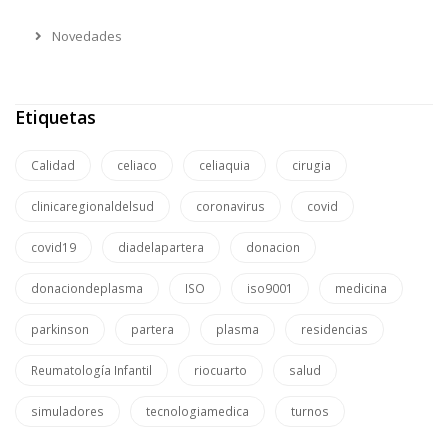
Novedades
Etiquetas
Calidad
celiaco
celiaquia
cirugia
clinicaregionaldelsud
coronavirus
covid
covid19
diadelapartera
donacion
donaciondeplasma
ISO
iso9001
medicina
parkinson
partera
plasma
residencias
Reumatología Infantil
riocuarto
salud
simuladores
tecnologiamedica
turnos