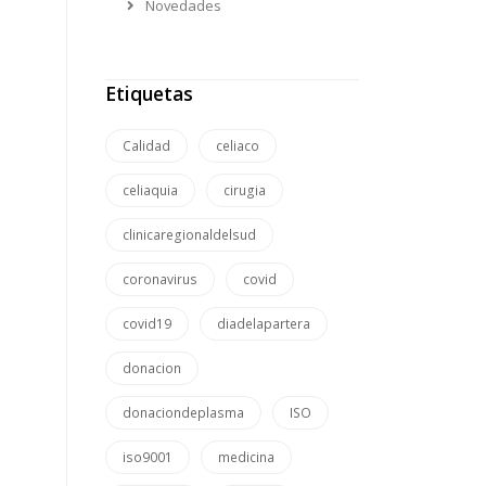
Novedades
Etiquetas
Calidad
celiaco
celiaquia
cirugia
clinicaregionaldelsud
coronavirus
covid
covid19
diadelapartera
donacion
donaciondeplasma
ISO
iso9001
medicina