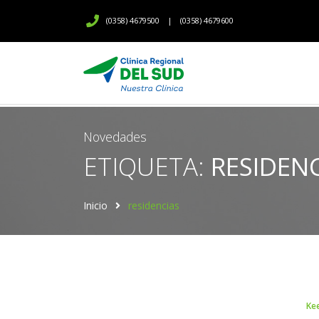
(0358) 4679500
|
(0358) 4679600
Novedades
ETIQUETA:
RESIDEN
Inicio
residencias
Ke