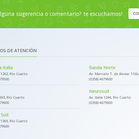
lguna sugerencia o comentario? te escuchamos!
CO
OS DE ATENCIÓN
 Italia
Banda Norte
a 1262, Río Cuarto
Av. Marcelo T. de Alvear 1166
679500
(0358) 4679600
Neurosud
243, Río Cuarto
Av. Italia 1244, Río Cuarto
679600
(0358) 4679600
 Sud
a 1369, Río Cuarto
679600