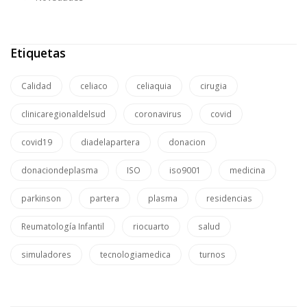
Etiquetas
Calidad
celiaco
celiaquia
cirugia
clinicaregionaldelsud
coronavirus
covid
covid19
diadelapartera
donacion
donaciondeplasma
ISO
iso9001
medicina
parkinson
partera
plasma
residencias
Reumatología Infantil
riocuarto
salud
simuladores
tecnologiamedica
turnos