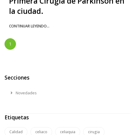
Primera Cirugía de Parkinson en
la ciudad.
CONTINUAR LEYENDO...
1
Secciones
Novedades
Etiquetas
Calidad
celiaco
celiaquia
cirugia