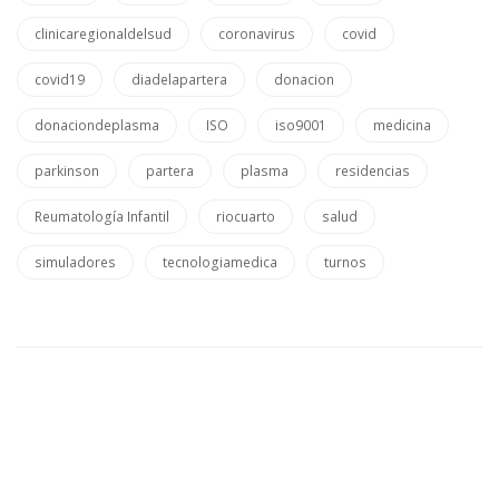
clinicaregionaldelsud
coronavirus
covid
covid19
diadelapartera
donacion
donaciondeplasma
ISO
iso9001
medicina
parkinson
partera
plasma
residencias
Reumatología Infantil
riocuarto
salud
simuladores
tecnologiamedica
turnos