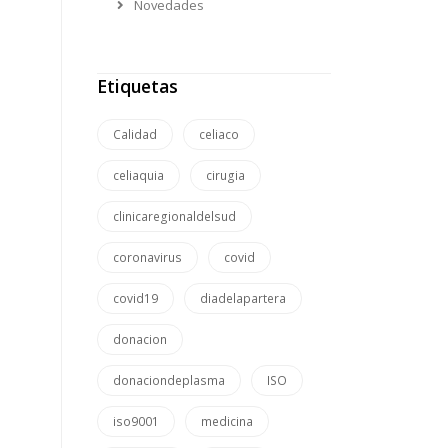
Novedades
Etiquetas
Calidad
celiaco
celiaquia
cirugia
clinicaregionaldelsud
coronavirus
covid
covid19
diadelapartera
donacion
donaciondeplasma
ISO
iso9001
medicina