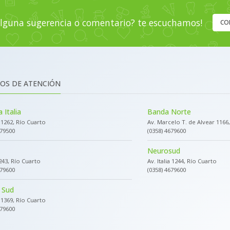
lguna sugerencia o comentario? te escuchamos!
CO
OS DE ATENCIÓN
 Italia
Banda Norte
a 1262, Río Cuarto
Av. Marcelo T. de Alvear 1166
679500
(0358) 4679600
Neurosud
243, Río Cuarto
Av. Italia 1244, Río Cuarto
679600
(0358) 4679600
 Sud
a 1369, Río Cuarto
679600