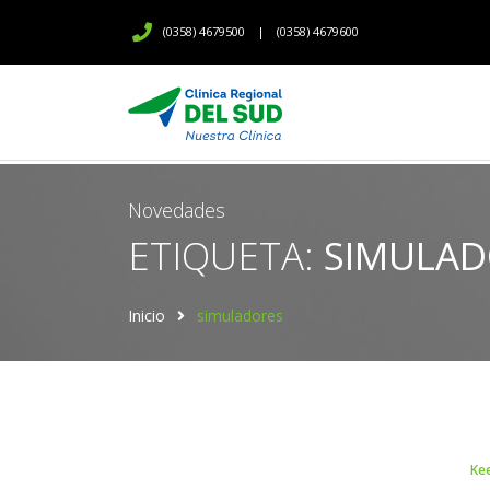
(0358) 4679500
|
(0358) 4679600
Novedades
ETIQUETA:
SIMULAD
Inicio
simuladores
Ke