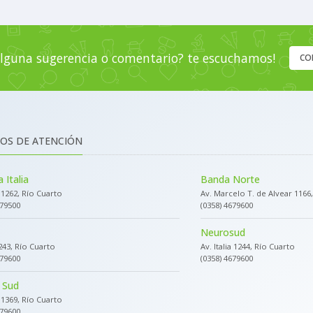
lguna sugerencia o comentario? te escuchamos!
CO
OS DE ATENCIÓN
 Italia
Banda Norte
a 1262, Río Cuarto
Av. Marcelo T. de Alvear 1166
679500
(0358) 4679600
Neurosud
243, Río Cuarto
Av. Italia 1244, Río Cuarto
679600
(0358) 4679600
 Sud
a 1369, Río Cuarto
679600