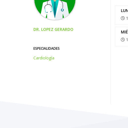
LU
1
DR. LOPEZ GERARDO
MI
1
ESPECIALIDADES
Cardiología