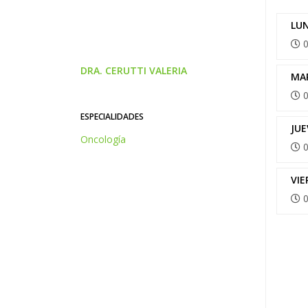
LU
0
DRA. CERUTTI VALERIA
MA
0
ESPECIALIDADES
JUE
Oncología
0
VIE
0