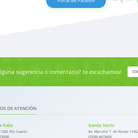
o
Portal del Paciente
lguna sugerencia o comentario? te escuchamos!
CO
OS DE ATENCIÓN
 Italia
Banda Norte
a 1262, Río Cuarto
Av. Marcelo T. de Alvear 1166
679500
(0358) 4679600