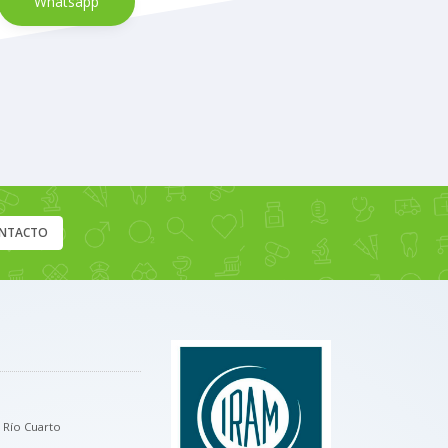
Whatsapp
NTACTO
, Río Cuarto