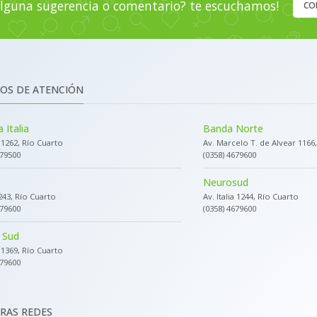
lguna sugerencia o comentario? te escuchamos!
CO
OS DE ATENCIÓN
 Italia
Banda Norte
a 1262, Río Cuarto
Av. Marcelo T. de Alvear 1166
679500
(0358) 4679600
Neurosud
243, Río Cuarto
Av. Italia 1244, Río Cuarto
679600
(0358) 4679600
 Sud
a 1369, Río Cuarto
679600
RAS REDES