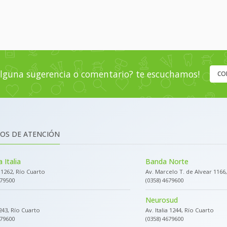
lguna sugerencia o comentario? te escuchamos!
CO
OS DE ATENCIÓN
 Italia
Banda Norte
a 1262, Río Cuarto
Av. Marcelo T. de Alvear 1166
679500
(0358) 4679600
Neurosud
243, Río Cuarto
Av. Italia 1244, Río Cuarto
679600
(0358) 4679600