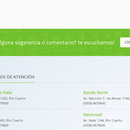
lguna sugerencia o comentario? te escuchamos!
CO
OS DE ATENCIÓN
 Italia
Banda Norte
a 1262, Río Cuarto
Av. Marcelo T. de Alvear 1166
679500
(0358) 4679600
Neurosud
243, Río Cuarto
Av. Italia 1244, Río Cuarto
679600
(0358) 4679600